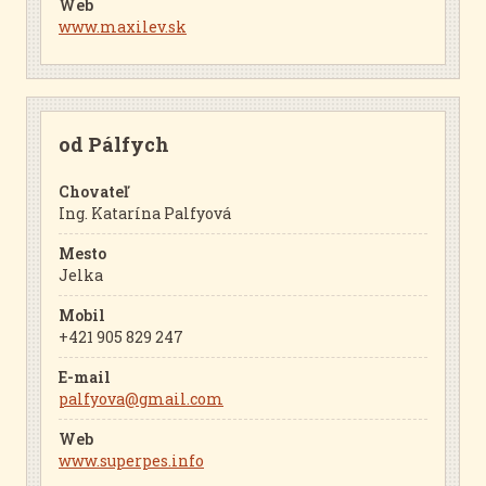
Web
www.maxilev.sk
od Pálfych
Chovateľ
Ing. Katarína Palfyová
Mesto
Jelka
Mobil
+421 905 829 247
E-mail
palfyova@gmail.com
Web
www.superpes.info