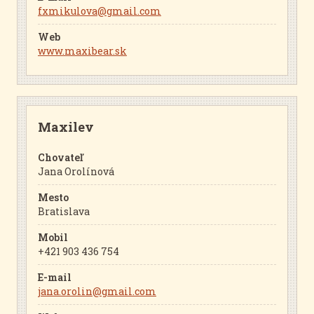
fxmikulova@gmail.com
Web
www.maxibear.sk
Maxilev
Chovateľ
Jana Orolínová
Mesto
Bratislava
Mobil
+421 903 436 754
E-mail
jana.orolin@gmail.com