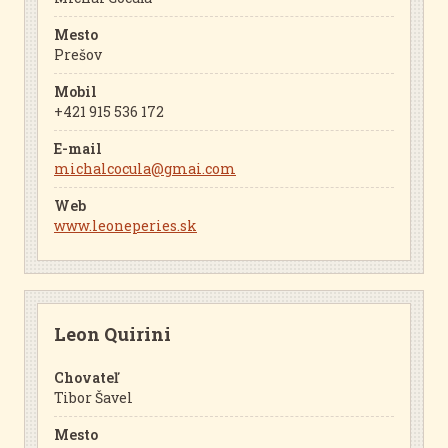
Mesto
Prešov
Mobil
+421 915 536 172
E-mail
michalcocula@gmai.com
Web
www.leoneperies.sk
Leon Quirini
Chovateľ
Tibor Šavel
Mesto