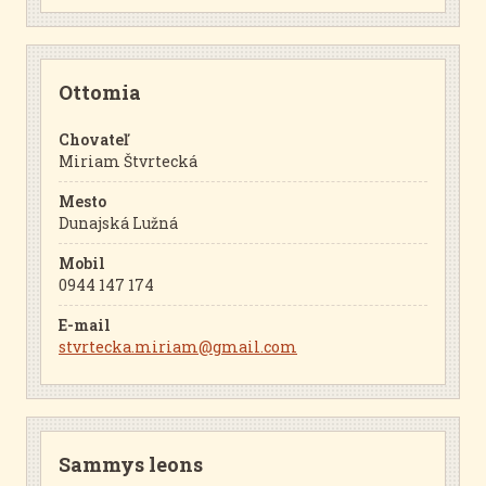
Ottomia
Chovateľ
Miriam Štvrtecká
Mesto
Dunajská Lužná
Mobil
0944 147 174
E-mail
stvrtecka.miriam@gmail.com
Sammys leons