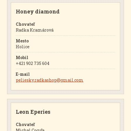
Honey diamond
Chovateľ
Radka Kramárová
Mesto
Holice
Mobil
+421 902 735 604
E-mail
peliesky.radkashop@gmail.com
Leon Eperies
Chovateľ
Michal Cocuľa