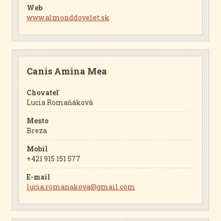
Web
www.almonddovelet.sk
Canis Amina Mea
Chovateľ
Lucia Romaňáková
Mesto
Breza
Mobil
+421 915 151 577
E-mail
lucia.romanakova@gmail.com