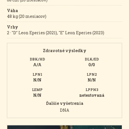
Váha
48 kg (20 mesiacov)
Vrhy
2 · "D" Leon Eperies (2021), "E" Leon Eperies (2023)
Zdravotné výsledky
DBK/HD
DLK/ED
A/A
0/0
LPN1
LPN2
N/N
N/N
LEMP
LPPN3
N/N
netestovaná
Ďalšie vyšetrenia
DNA