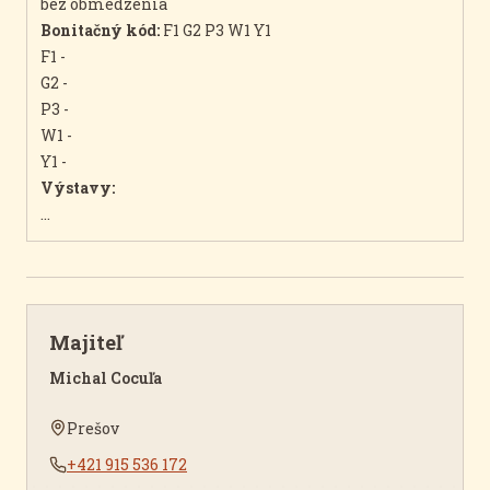
bez obmedzenia
Bonitačný kód:
F1 G2 P3 W1 Y1
F1 -
G2 -
P3 -
W1 -
Y1 -
Výstavy:
...
Majiteľ
Michal Cocuľa
Prešov
+421 915 536 172