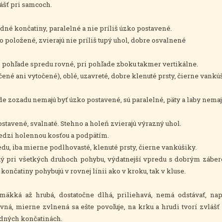
lášť pri samcoch.
udné končatiny, paralelné a nie príliš úzko postavené.
o položené, zvierajú nie príliš tupý uhol, dobre osvalnené
i pohľade spredu rovné, pri pohľade zboku takmer vertikálne.
ené ani vytočené), oblé, uzavreté, dobre klenuté prsty, čierne vankú
e zozadu nemajú byť úzko postavené, sú paralelné, päty a laby nemaj
ostavené, svalnaté. Stehno a holeň zvierajú výrazný uhol.
medzi holennou kosťou a podpätím.
du, iba mierne podlhovasté, klenuté prsty, čierne vankúšiky.
ý pri všetkých druhoch pohybu, výdatnejší vpredu s dobrým záber
končatiny pohybujú v rovnej línii ako v kroku, tak v kluse.
äkká až hrubá, dostatočne dlhá, priliehavá, nemá odstávať, na
rovná, mierne zvlnená sa ešte povoľuje, na krku a hrudi tvorí zvláš
adných končatinách.