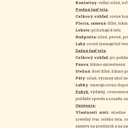
Končatiny
: veľmi silné, zv
Predná časť tela:
Celkový vzhľad
: rovné hr
Plecia, ramená
: dlhé, šikm
Lekate:
priliehajú k telu
Nadprstia:
silné, pevné, pr
Laby:
rovné (nemajú byť vtoč
Zadná časť tela:
Celkový vzhľad:
pri pohľad
Panva
: šikmo umiestnená.
Stehná
: dosť dlhé, šikmo p
Päty
: silné, výrazný uhol 
Labky
: smerujú rovno dopre
Pohyb
:
výdatný, rovnomern
pohľade spredu a zozadu, sa 
Osrstenie:
Vlastnosti srsti:
stredne m
zreteľný tvar celého tela, 
zástavy na predných a na z