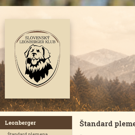
Štandard plem
Leonberger
Štandard plemena