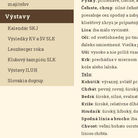
Pysky:
priliehavé, čierne, 
majiteľov
Čeľuste, chrup
: silné čeľ
presahuje cez spodný a zuby
Výstavy
kliešťový zhryz je prípust
Kalendár SKJ
Líca
: iba málo vyvinuté.
Oči:
od svetlohnedej po tmav
Výsledky KV a ŠV SLK
ďaleko umiestnené. Viečka pr
Leonberger roka
Uši
: vysoko a nie príliš vz
Klubový šampión SLK
Krk:
prechádza v miernom ob
kože alebo laloka.
Výstavy ILUH
Telo:
Slovakia dogcup
Kohútik
: výrazný, zvlášť p
Chrbát
: pevný, rovný, široký
Bedrá
: široké, silné, svalnat
Kríže
: široké, relatívne dl
Hrudník
: široký, hlboký, d
Spodná línia
a brucho
: ib
Chvost:
veľmi bohato osrste
líniou chrbta.