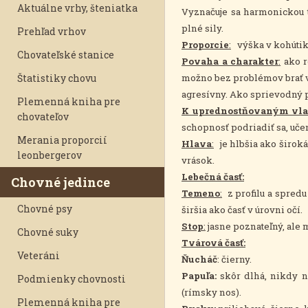
Aktuálne vrhy, šteniatka
Vyznačuje sa harmonickou 
plné sily.
Prehľad vrhov
Proporcie
:
výška v kohútiku 
Chovateľské stanice
Povaha a charakter
:
ako r
Štatistiky chovu
možno bez problémov brať v
agresívny. Ako sprievodný 
Plemenná kniha pre
K uprednostňovaným vlas
chovateľov
schopnosť podriadiť sa, uče
Merania proporcií
Hlava
:
je hlbšia ako široká 
leonbergerov
vrások.
Lebečná časť:
Chovné jedince
Temeno
:
z profilu a spredu
Chovné psy
širšia ako časť v úrovni očí.
Stop
:
jasne poznateľný, ale 
Chovné suky
Tvárová časť:
Veteráni
Ňucháč
: čierny.
Papuľa:
skôr dlhá, nikdy n
Podmienky chovnosti
(rímsky nos).
Plemenná kniha pre