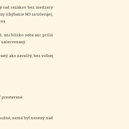
ný rad rezákov bez medzery
y (chýbanie M3 sa toleruje),
sna.
 ani blízko seba ani príliš
ť začervenaný.
tý ako zavalitý, bez voľnej
ť prestavané.
o možné, nemá byť nesený nad