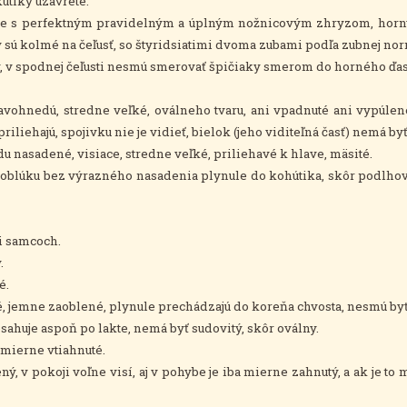
kútiky uzavreté.
uste s perfektným pravidelným a úplným nožnicovým zhryzom, hor
 sú kolmé na čeľusť, so štyridsiatimi dvoma zubami podľa zubnej norm
ný, v spodnej čeľusti nesmú smerovať špičiaky smerom do horného ďa
ohnedú, stredne veľké, oválneho tvaru, ani vpadnuté ani vypúlené,
iliehajú, spojivku nie je vidieť, bielok (jeho viditeľná časť) nemá by
adu nasadené, visiace, stredne veľké, priliehavé k hlave, mäsité.
lúku bez výrazného nasadenia plynule do kohútika, skôr podlhovas
ri samcoch.
.
é.
hé, jemne zaoblené, plynule prechádzajú do koreňa chvosta, nesmú by
osahuje aspoň po lakte, nemá byť sudovitý, skôr oválny.
a mierne vtiahnuté.
ný, v pokoji voľne visí, aj v pohybe je iba mierne zahnutý, a ak je t