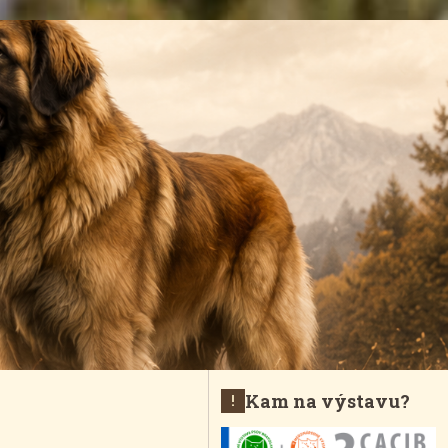
Kam na výstavu?
!