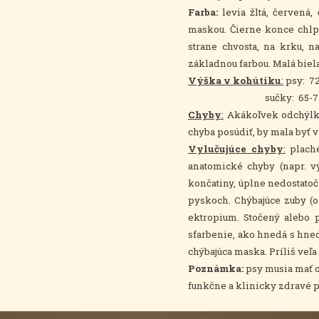
Farba:
levia žltá, červená
maskou. Čierne konce chlpo
strane chvosta, na krku, 
základnou farbou. Malá biela
Výška v kohútiku
:
psy: 72
sučky: 65-75 cm, po
Chyby
:
Akákoľvek odchýlka
chyba posúdiť, by mala byť v
Vylučujúce chyby
:
plaché
anatomické chyby (napr. v
končatiny, úplne nedostatoč
pyskoch. Chýbajúce zuby (
ektropium. Stočený alebo 
sfarbenie, ako hnedá s hned
chýbajúca maska. Príliš veľa 
Poznámka:
psy musia mať 
funkčne a klinicky zdravé p