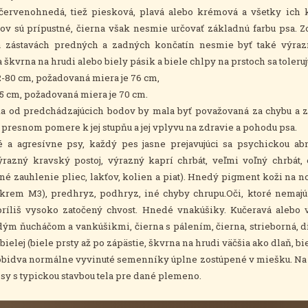
, červenohnedá, tiež piesková, plavá alebo krémová a všetky ich 
v sú prípustné, čierna však nesmie určovať základnú farbu psa. Z
na zástavách predných a zadných končatín nesmie byť také výraz
 škvrna na hrudi alebo biely pásik a biele chlpy na prstoch sa toleruj
-80 cm, požadovaná miera je 76 cm,
žadovaná miera je 70 cm.
 od predchádzajúcich bodov by mala byť považovaná za chybu a zá
 presnom pomere k jej stupňu a jej vplyvu na zdravie a pohodu psa.
 a agresívne psy, každý pes jasne prejavujúci sa psychickou ab
ýrazný kravský postoj, výrazný kaprí chrbát, veľmi voľný chrbát
né zauhlenie pliec, lakťov, kolien a piat). Hnedý pigment koži na n
okrem M3), predhryz, podhryz, iné chyby chrupu.Oči, ktoré nemaj
príliš vysoko zatočený chvost. Hnedé vnakúšiky. Kučeravá alebo 
ým ňucháčom a vankúšikmi, čierna s pálením, čierna, strieborná, d
bielej (biele prsty až po zápästie, škvrna na hrudi väčšia ako dlaň, b
.
obidva normálne vyvinuté semenníky úplne zostúpené v miešku
Na 
sy s typickou stavbou tela pre dané plemeno.