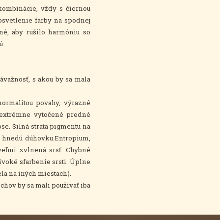
kombinácie, vždy s čiernou
osvetlenie farby na spodnej
né, aby rušilo harmóniu so
ú.
važnosť, s akou by sa mala
normalitou povahy, výrazné
, extrémne vytočené predné
ose.
Silná strata pigmentu na
ú hnedú dúhovku.Entropium,
veľmi zvlnená srsť. Chybné
ivoké sfarbenie srsti. Úplne
iela na iných miestach).
chov by sa mali používať iba