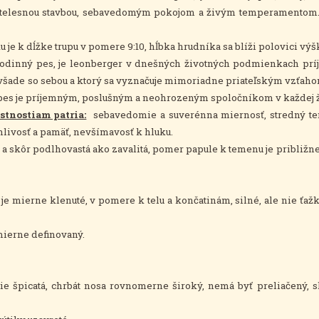
telesnou stavbou, sebavedomým pokojom a živým temperamentom.
je k dĺžke trupu v pomere 9:10, hĺbka hrudníka sa blíži polovici výš
odinný pes, je leonberger v dnešných životných podmienkach pr
šade so sebou a ktorý sa vyznačuje mimoriadne priateľským vzťahom
pes je príjemným, poslušným a neohrozeným spoločníkom v každej živ
tnostiam patria:
sebavedomie a suverénna miernosť, stredný tem
nlivosť a pamäť, nevšímavosť k hluku.
a skôr podlhovastá ako zavalitá, pomer papule k temenu je približne 
 je mierne klenuté, v pomere k telu a končatinám, silné, ale nie ťažk
mierne definovaný.
ie špicatá, chrbát nosa rovnomerne široký, nemá byť preliačený, 