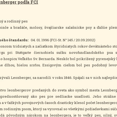
nberger podľa FCI
dný a rodinný pes
 pinče a bradáče, molosy, švajčiarske salašnícke psy a ďalšie ple
ného štandardu:
04. 01. 1996 (FCI-St. N° 145 / 20.09.2002)
oncom tridsiatych a začiatkom štyridsiatych rokov devätnásteho sto
gu pri Stuttgarte čiernobielu sučku novofundlandského psa 
o hospicu Veľkého Sv. Bernarda. Neskôr bol prikrížený pyrenejský
e dlhou, bielou srsťou. Essigovým cieľom bol pes podobný lev
zývali Leonberger, sa narodili v roku 1846. Spájali sa v nich najlep
tvo leonbergerov predaných do sveta ako symbol mesta Leonberg.
rednostňovaný ako pes pre sedliacke usadlosti. Jeho strážne a
 a v ťažkých povojnových časoch drasticky klesol počet leonbergero
m rodinným psom, ktorý sa vyrovnal so všetkými požiadavkami súča
á pôvodným nárokom na leonbergera, je to veľký pes, silný, sv