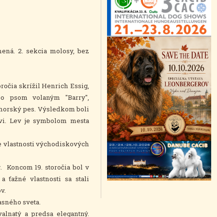
mená. 2. sekcia molosy, bez
ročia skrížil Henrich Essig,
so psom volaným "Barry",
 horský pes. Výsledkom boli
ovi. Lev je symbolom mesta
šie vlastnosti východiskových
 Koncom 19. storočia bol v
 ťažné vlastnosti sa stali
v.
sného sveta.
alnatý a predsa elegantný.