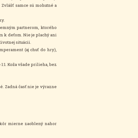
 Zvlášť samce sú mohutné a
ky.
íjemným partnerom, ktorého
 k deťom. Nie je plachý ani
otnej situácii.
perament (aj chuť do hry),
1:1. Koža všade prilieha, bez
é. Zadná časť nie je výrazne
skôr mierne zaoblený nahor