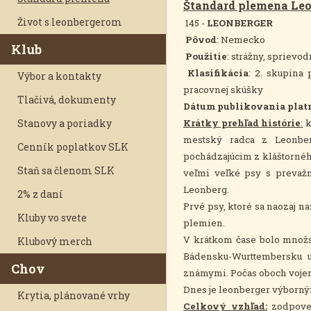
Štandard plemena Leo
Život s leonbergerom
145 -
LEONBERGER
Pôvod
: Nemecko
Klub
Použitie
: strážny, sprievo
Klasifikácia
: 2. skupina
Výbor a kontakty
pracovnej skúšky
Tlačivá, dokumenty
Dátum publikovania plat
Stanovy a poriadky
Krátky prehľad histórie
:
k
mestský radca z Leonber
Cenník poplatkov SLK
pochádzajúcim z kláštornéh
Staň sa členom SLK
veľmi veľké psy s prevažn
Leonberg.
2% z daní
Prvé psy, ktoré sa naozaj na
Kluby vo svete
plemien.
V krátkom čase bolo množs
Klubový merch
Bádensku-Wurttembersku up
Chov
známymi. Počas oboch vojen
Dnes je leonberger výborný
Krytia, plánované vrhy
Celkový vzhľad:
zodpoved