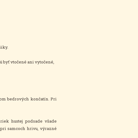
šiky.
ú byť vtočené ani vytočené,
om bedrových končatín. Pri
priek hustej podsade všade
ť pri samcoch hrivu, výrazné