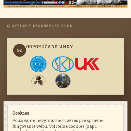
SLOVENSKÝ LEONBERGER KLUB
ODPORÚČANÉ LINKY
KONTAKTUJTE NÁS
Cookies
Používame nevyhnutné cookies pre správne
leonberger@leonberger.sk
fungovanie webu. Voliteľné cookies (napr.
nájdete nás na Facebooku