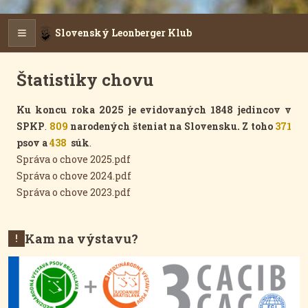
Slovenský Leonberger Klub
Štatistiky chovu
Ku koncu roka 2025 je evidovaných 1848 jedincov v
SPKP
.
809
narodených šteniat na Slovensku. Z toho
371
psov a
438
súk
.
Správa o chove 2025.pdf
Správa o chove 2024.pdf
Správa o chove 2023.pdf
Kam na výstavu?
!